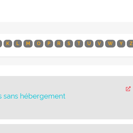
K
L
M
O
P
R
S
T
U
V
W
Y
Z
irs sans hébergement