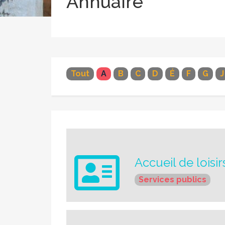
Annuaire
Tout
A
B
C
D
É
F
G
J
Accueil de lois
Services publics