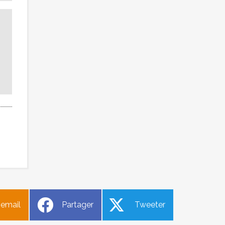
 email
Partager
Tweeter