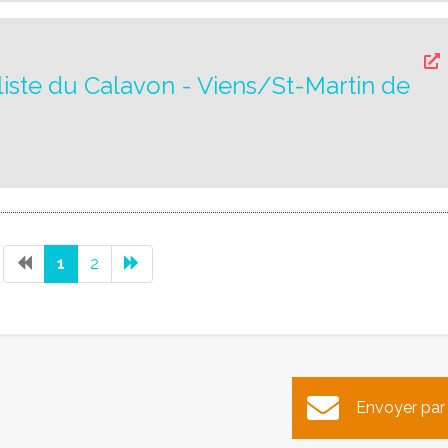
liste du Calavon - Viens/St-Martin de
1
2
Envoyer par