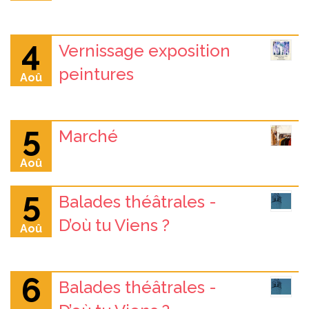
4
Vernissage exposition
peintures
Aoû
5
Marché
Aoû
5
Balades théâtrales -
D’où tu Viens ?
Aoû
6
Balades théâtrales -