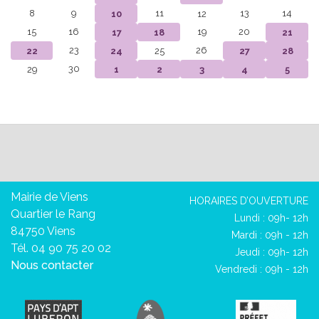
8
9
11
13
14
10
12
15
16
19
20
17
18
21
23
26
22
24
25
27
28
30
29
1
2
3
4
5
Mairie de Viens
HORAIRES D’OUVERTURE
Quartier le Rang
Lundi : 09h- 12h
84750 Viens
Mardi : 09h - 12h
Tél. 04 90 75 20 02
Jeudi : 09h- 12h
Nous contacter
Vendredi : 09h - 12h