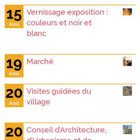
15
Vernissage exposition :
couleurs et noir et
Aoû
blanc
19
Marché
Aoû
20
Visites guidées du
village
Aoû
20
Conseil d’Architecture,