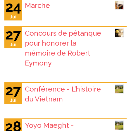
24
Marché
Jui
27
Concours de pétanque
pour honorer la
Jui
mémoire de Robert
Eymony
27
Conférence - L’histoire
du Vietnam
Jui
28
Yoyo Maeght -