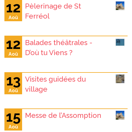
12
Pèlerinage de St
Ferréol
Aoû
12
Balades théâtrales -
D’où tu Viens ?
Aoû
13
Visites guidées du
village
Aoû
15
Messe de l’Assomption
Aoû