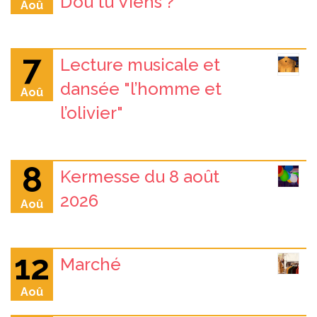
D’où tu Viens ?
Aoû
7
Lecture musicale et
dansée "l’homme et
Aoû
l’olivier"
8
Kermesse du 8 août
2026
Aoû
12
Marché
Aoû