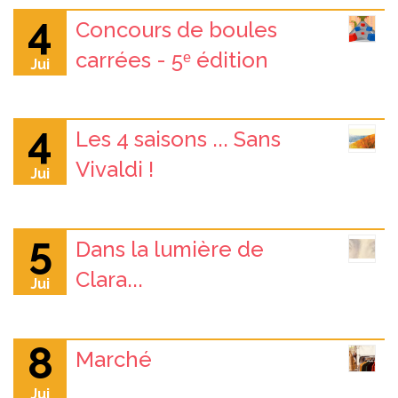
4
Concours de boules
carrées - 5ᵉ édition
Jui
4
Les 4 saisons ... Sans
Vivaldi !
Jui
5
Dans la lumière de
Clara...
Jui
8
Marché
Jui