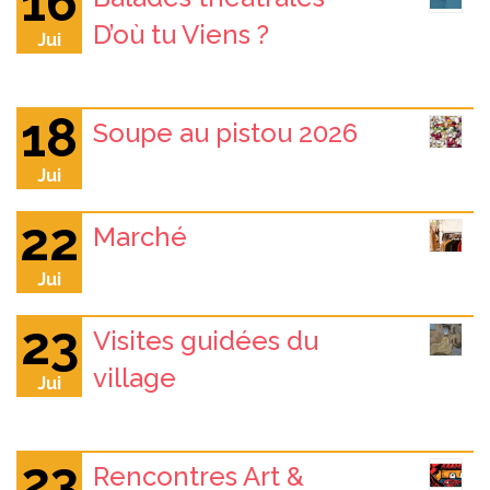
16
D’où tu Viens ?
Jui
18
Soupe au pistou 2026
Jui
22
Marché
Jui
23
Visites guidées du
village
Jui
23
Rencontres Art &