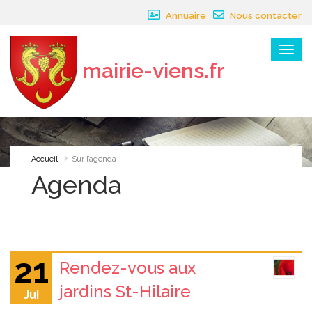
Panneau de gestion des cookies
Annuaire
Nous contacter
Menu
mairie-viens.fr
×
Accueil
Sur l’agenda
Agenda
21
Rendez-vous aux
jardins St-Hilaire
Jui