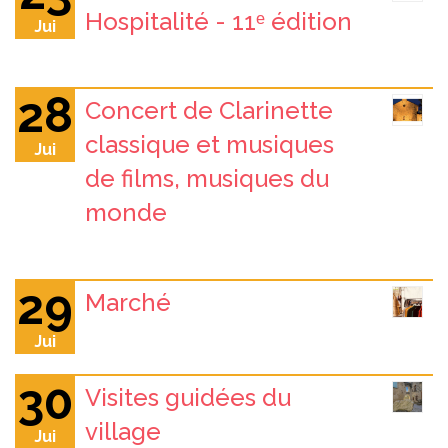
Hospitalité - 11ᵉ édition
Jui
28
Concert de Clarinette
classique et musiques
Jui
de films, musiques du
monde
29
Marché
Jui
30
Visites guidées du
village
Jui