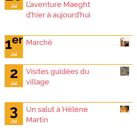
L’aventure Maeght
Jui
d’hier à aujourd’hui
er
1
Marché
Jui
2
Visites guidées du
village
Jui
3
Un salut à Hélène
Martin
Jui