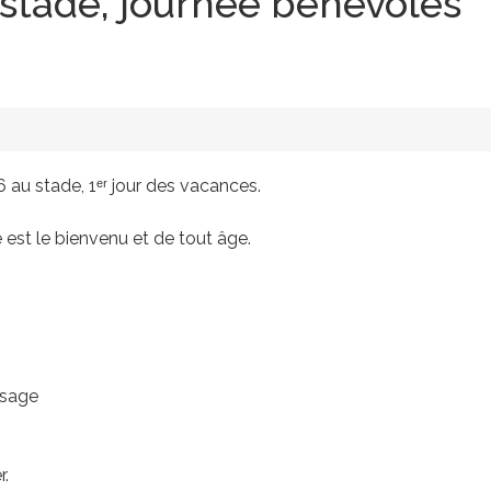
tade, journée bénévoles
 au stade, 1ᵉʳ jour des vacances.
 est le bienvenu et de tout âge.
osage
r.