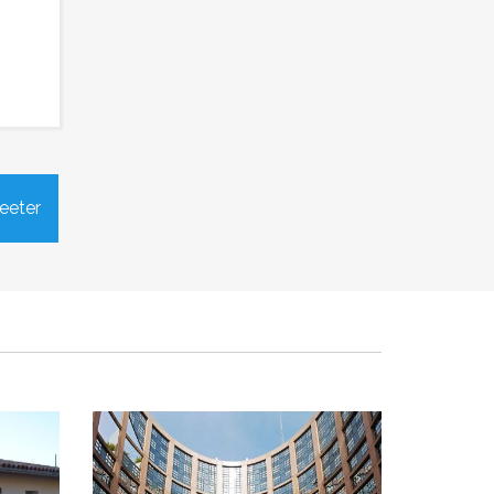
le 10
Élections des représentants au
eeter
Parlement Européen
Publié le lundi 15 avril 2024