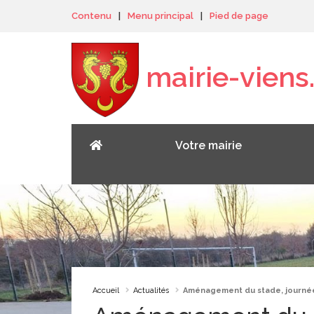
Panneau de gestion des cookies
Contenu
|
Menu principal
|
Pied de page
mairie-viens.
Votre mairie
Accueil
Actualités
Aménagement du stade, journé