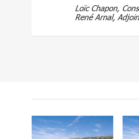
Compte-rendu réunion du 15
Com
novembre du groupe "Vie du
oc
village"
Publié le mercredi 17 avril 2024