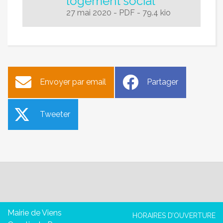
logement social
27 mai 2020
-
PDF
-
79.4 kio
Envoyer par email
Partager
Tweeter
Mairie de Viens
HORAIRES D’OUVERTURE