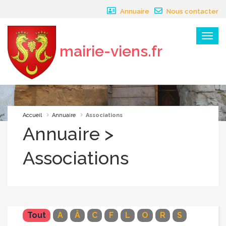
Panneau de gestion des cookies
Annuaire
Nous contacter
Menu
mairie-viens.fr
×
Accueil
Annuaire
Associations
Annuaire >
Associations
Tout
A
Â
C
F
L
O
R
S