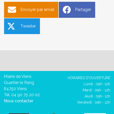
Envoyer par email
Partager
Tweeter
Mairie de Viens
HORAIRES D’OUVERTURE
Quartier le Rang
Lundi : 09h- 12h
84750 Viens
Mardi : 09h - 12h
Tél. 04 90 75 20 02
Jeudi : 09h- 12h
Nous contacter
Vendredi : 09h - 12h