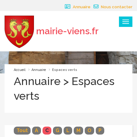
Panneau de gestion des cookies
Annuaire
Nous contacter
Menu
mairie-viens.fr
×
Accueil
Annuaire
Espaces verts
Annuaire > Espaces
verts
Tout
A
C
G
L
M
O
P