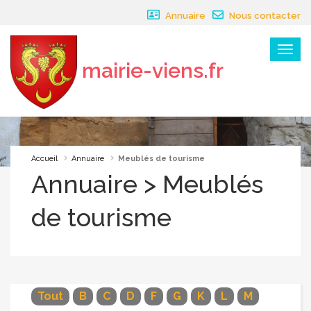
Panneau de gestion des cookies
Annuaire
Nous contacter
Menu
mairie-viens.fr
×
Accueil
Annuaire
Meublés de tourisme
Annuaire > Meublés
de tourisme
Tout
B
C
D
F
G
K
L
M