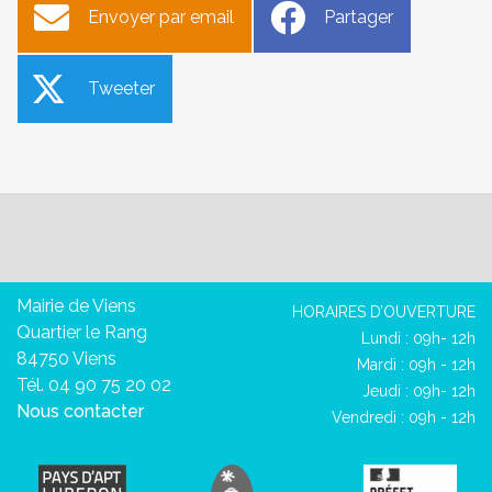
Envoyer par email
Partager
Tweeter
Mairie de Viens
HORAIRES D’OUVERTURE
Quartier le Rang
Lundi : 09h- 12h
84750 Viens
Mardi : 09h - 12h
Tél. 04 90 75 20 02
Jeudi : 09h- 12h
Nous contacter
Vendredi : 09h - 12h