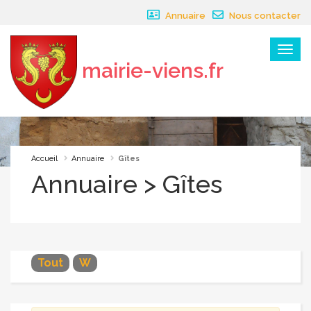
Panneau de gestion des cookies
Annuaire
Nous contacter
Menu
mairie-viens.fr
×
Accueil
Annuaire
Gîtes
Annuaire > Gîtes
Tout
W