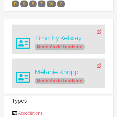
P
R
S
T
W
Z
Timothy Kelway
Meublés de tourisme
Mélanie Knopp
Meublés de tourisme
Types
Associations