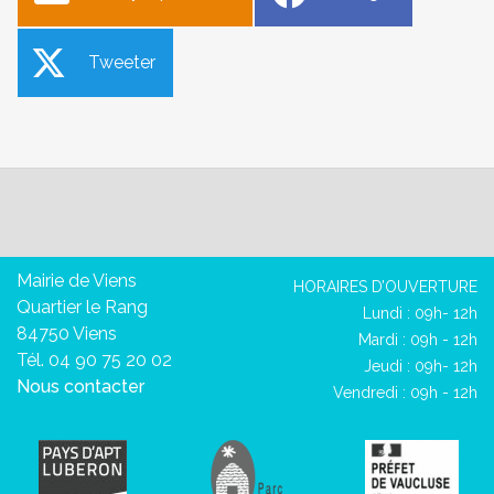
Tweeter
Mairie de Viens
HORAIRES D’OUVERTURE
Quartier le Rang
Lundi : 09h- 12h
84750 Viens
Mardi : 09h - 12h
Tél. 04 90 75 20 02
Jeudi : 09h- 12h
Nous contacter
Vendredi : 09h - 12h