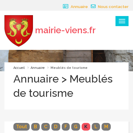
Panneau de gestion des cookies
Annuaire
Nous contacter
Menu
mairie-viens.fr
×
Accueil
Annuaire
Meublés de tourisme
Annuaire > Meublés
de tourisme
Tout
B
C
D
F
G
K
L
M