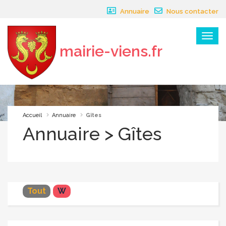
Panneau de gestion des cookies
Annuaire
Nous contacter
Menu
mairie-viens.fr
×
Accueil
Annuaire
Gîtes
Annuaire > Gîtes
Tout
W