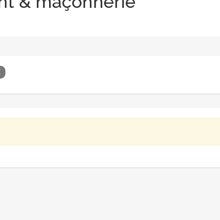
nt & maçonnerie
Z