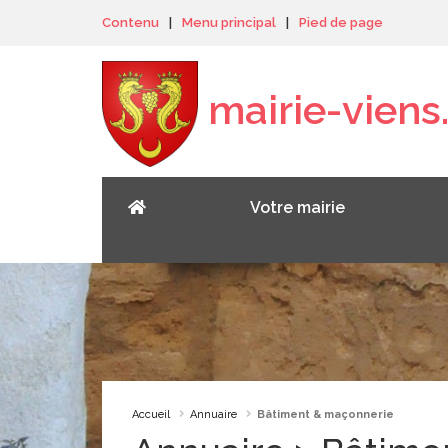
Panneau de gestion des cookies
Contenu
|
Menu principal
|
Pied de page
mairie-viens.
Votre mairie
Accueil
Annuaire
Bâtiment & maçonnerie