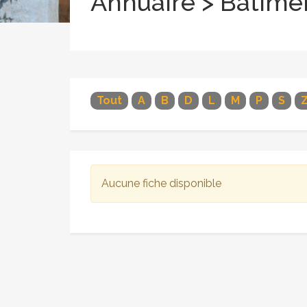
Annuaire > Bâtime
Tout
A
B
D
L
M
P
S
Aucune fiche disponible