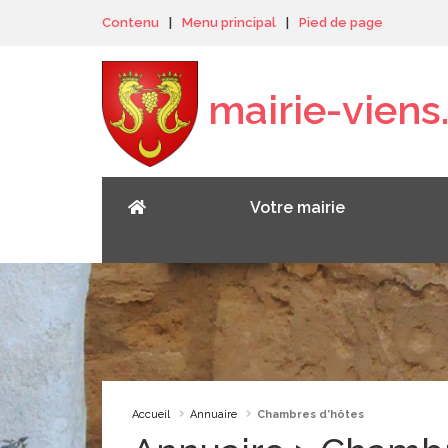
Panneau de gestion des cookies
Contenu
|
Menu principal
|
Pied de page
mairie-viens.
Votre mairie
Accueil
Annuaire
Chambres d’hôtes