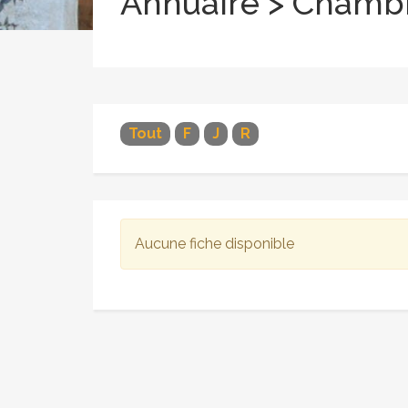
Annuaire > Chambr
Tout
F
J
R
Aucune fiche disponible