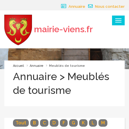
Panneau de gestion des cookies
Annuaire
Nous contacter
Menu
mairie-viens.fr
×
Accueil
Annuaire
Meublés de tourisme
Annuaire > Meublés
de tourisme
Tout
B
C
D
F
G
K
L
M