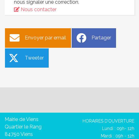
nous signaler une correction.
Nous contacter
Envoyer par email
Partager
Tweeter
Mairie de Viens
HORAIRES D’OUVERTURE
Quartier le Rang
Lundi : 09h- 12h
84750 Viens
Mardi : 09h - 12h