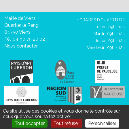
Mairie de Viens
HORAIRES D’OUVERTURE
Quartier le Rang
Lundi : 09h- 12h
84750 Viens
Mardi : 09h - 12h
Tél. 04 90 75 20 02
Jeudi : 09h- 12h
Nous contacter
Vendredi : 09h - 12h
Mentions légales
Données personnelles
Aide et
Ce site utilise des cookies et vous donne le contrôle sur
ceux que vous souhaitez activer
accessibilité
Plan de site
Tout accepter
Tout refuser
Personnaliser