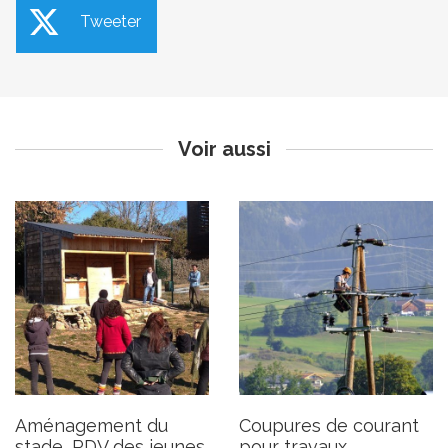
Tweeter
Aménagement du stade,
Coupures de courant pour
RDV des jeunes
travaux
Publié le jeudi 23 novembre 2023
Publié le jeudi 23 novembre 2023
Voir aussi
Démonstration et initiation
Suite et fin de l’accident
de murs en pierre sèche
d’hélicoptère
Publié le jeudi 16 novembre 2023
Publié le jeudi 16 novembre 2023
Aménagement du
Coupures de courant
stade, RDV des jeunes
pour travaux