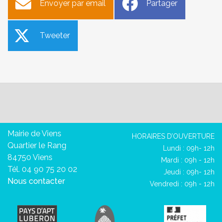
Envoyer par email
Partager
Tweeter
Mairie de Viens
HORAIRES D’OUVERTURE
Quartier le Rang
Lundi : 09h- 12h
84750 Viens
Mardi : 09h - 12h
Tél. 04 90 75 20 02
Jeudi : 09h- 12h
Nous contacter
Vendredi : 09h - 12h