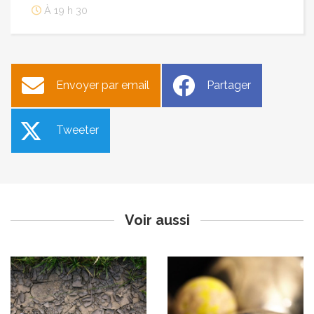
À 19 h 30
Envoyer par email
Partager
Tweeter
Arrêté cadre sécheresse en
Concours de pétanque
Vaucluse
enfants et grand loto
Publié le jeudi 25 juillet 2024
Publié le mercredi 24 juillet 2024
Voir aussi