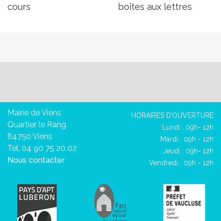
cours
boîtes aux lettres
Mairie de Viens
HORAIRES D’OUVERTURE
Quartier le Rang
Lundi : 09h- 12h
84750 Viens
Mardi : 09h - 12h
Tél. 04 90 75 20 02
Jeudi : 09h- 12h
Nous contacter
Vendredi : 09h - 12h