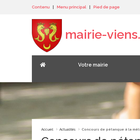
Panneau de gestion des cookies
Contenu
|
Menu principal
|
Pied de page
mairie-viens.
Votre mairie
Accueil
Actualités
Concours de pétanque à la mê