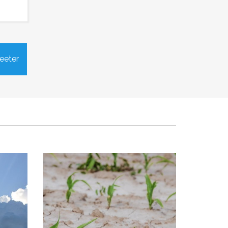
air -
Restrictions des usages de
eeter
l’eau sur les bassins versants du
Calavon-médian
Publié le samedi 19 août 2023