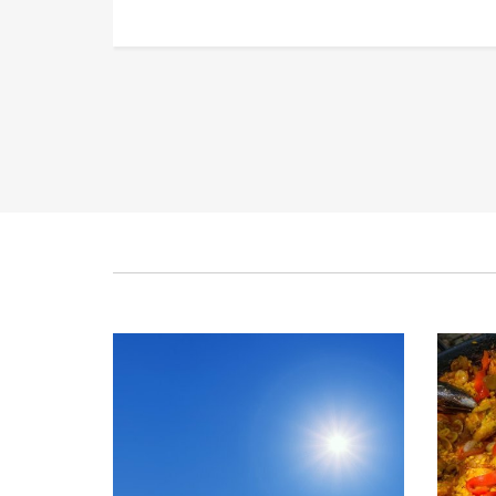
Alerte canicule extrême
Paël
Publié le mercredi 23 août 2023