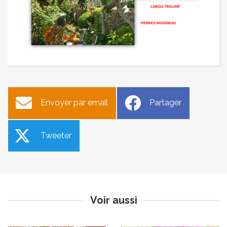
Envoyer par email
Partager
Tweeter
Loto de l’Association
Rendez-vous aux jardins
bouliste du Calavon
Saint-Hilaire
Publié le lundi 21 novembre 2022
Publié le mardi 15 novembre 2022
Voir aussi