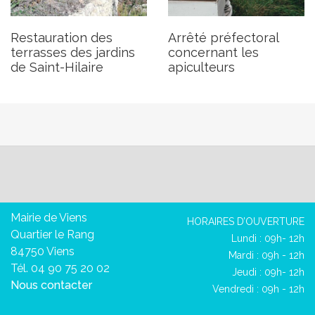
Restauration des
Arrêté préfectoral
terrasses des jardins
concernant les
de Saint-Hilaire
apiculteurs
Mairie de Viens
HORAIRES D’OUVERTURE
Quartier le Rang
Lundi : 09h- 12h
84750 Viens
Mardi : 09h - 12h
Tél. 04 90 75 20 02
Jeudi : 09h- 12h
Nous contacter
Vendredi : 09h - 12h