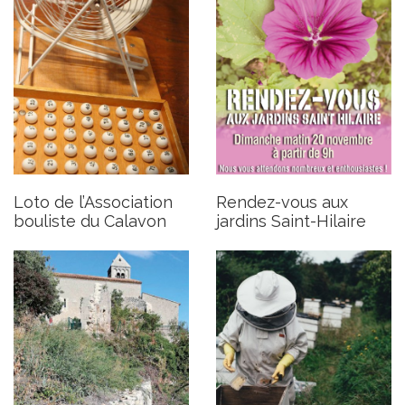
Restauration des terrasses
Arrêté préfectoral
des jardins de Saint-Hilaire
concernant les apiculteurs
Publié le lundi 7 novembre 2022
Publié le mardi 25 octobre 2022
Loto de l’Association
Rendez-vous aux
bouliste du Calavon
jardins Saint-Hilaire