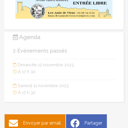
Agenda
2 Événements passés
Dimanche 12 novembre 2023
À 17 h 30
Samedi 11 novembre 2023
À 17 h 30
Envoyer par email
Partager