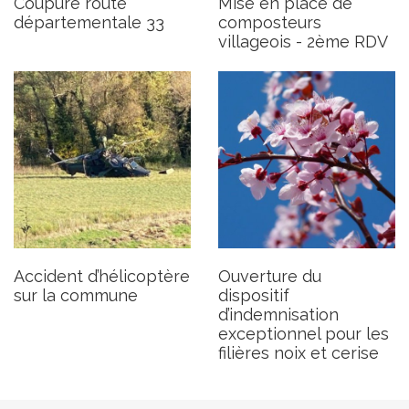
Coupure route
Mise en place de
Publié le jeudi 2 novembre 2023
départementale 33
composteurs
villageois - 2ème RDV
Accident d’hélicoptère
Ouverture du
sur la commune
dispositif
d’indemnisation
exceptionnel pour les
filières noix et cerise