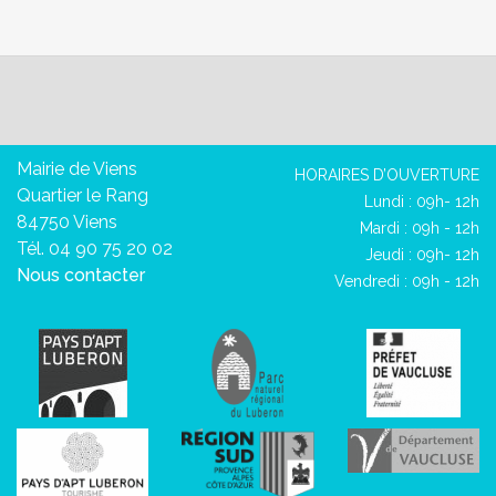
Mairie de Viens
HORAIRES D’OUVERTURE
Quartier le Rang
Lundi : 09h- 12h
84750 Viens
Mardi : 09h - 12h
Tél. 04 90 75 20 02
Jeudi : 09h- 12h
Nous contacter
Vendredi : 09h - 12h