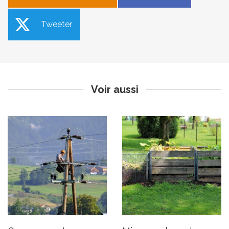
Tweeter
Coupure route
Mise en place de
départementale 33
composteurs villageois -
2ème RDV
Publié le vendredi 10 novembre
Publié le jeudi 9 novembre 2023
2023
Voir aussi
Accident d’hélicoptère sur
Ouverture du dispositif
la commune
d’indemnisation
exceptionnel pour les
Publié le jeudi 9 novembre 2023
filières noix et cerise