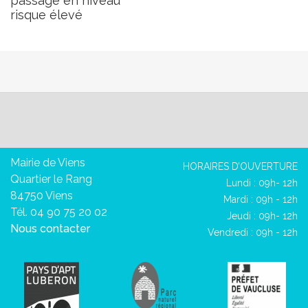
passage en niveau
risque élevé
Mairie de Viens
HORAIRES D’OUVERTURE
Quartier le Rang
Lundi : 09h- 12h
84750 Viens
Mardi : 09h - 12h
Tél. 04 90 75 20 02
Jeudi : 09h- 12h
Nous contacter
Vendredi : 09h - 12h