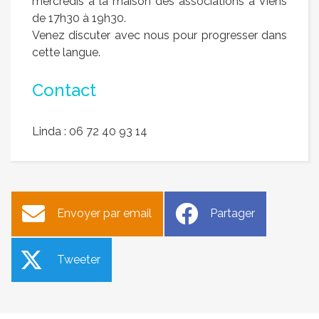
mercredis à la maison des associations à Viens
de 17h30 à 19h30.
Venez discuter avec nous pour progresser dans
cette langue.
Contact
Linda : 06 72 40 93 14
Envoyer par email
Partager
Tweeter
Goûter de noël des anciens
Travaux à l’Arconade
avec les enfants de l’école
Publié le mardi 25 novembre 2025