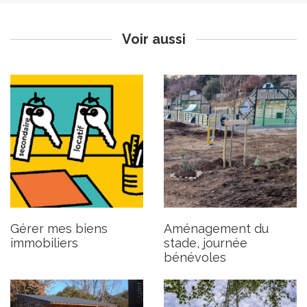
Publié le lundi 11 mars 2024
Publié le mardi 5 mars 2024
Mis à jour le 18 mars 2024
Voir aussi
Aménagement du stade,
Travaux sur ligne électrique
RDV des jeunes
à l’Arconade.
Publié le jeudi 22 février 2024
Publié le mardi 13 février 2024
Gérer mes biens
Aménagement du
immobiliers
stade, journée
bénévoles