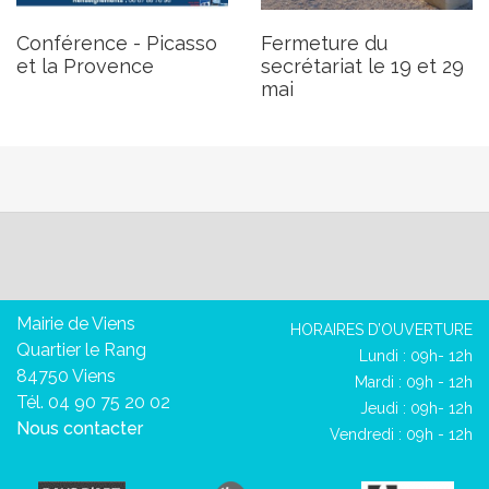
Conférence - Picasso
Fermeture du
et la Provence
secrétariat le 19 et 29
mai
Mairie de Viens
HORAIRES D’OUVERTURE
Quartier le Rang
Lundi : 09h- 12h
84750 Viens
Mardi : 09h - 12h
Tél. 04 90 75 20 02
Jeudi : 09h- 12h
Nous contacter
Vendredi : 09h - 12h