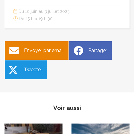
Du 10 juin au 3 juillet 2023
De 15 h à 19 h 30
Envoyer par email
Partager
Tweeter
Changement de direction
Modalités de lutte contre la
du centre de loisirs
flavescence dorée de la
vigne
Publié le jeudi 25 mai 2023
Publié le jeudi 25 mai 2023
Voir aussi