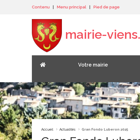
Panneau de gestion des cookies
Contenu
|
Menu principal
|
Pied de page
mairie-viens.
Votre mairie
Accueil
Actualités
Gran Fondo Luberon 2025