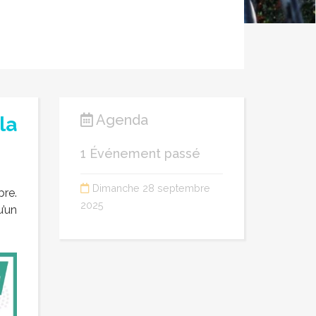
Agenda
la
1 Événement passé
Dimanche 28 septembre
re.
2025
u’un