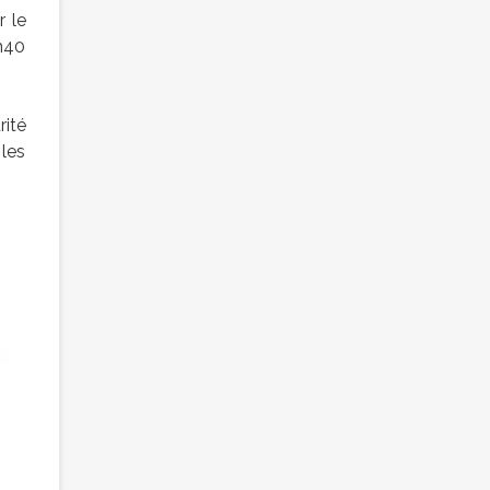
r le
h40
ité
 les