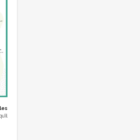
les
u’il