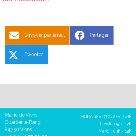
Envoyer par email
Partager
Tweeter
Mairie de Viens
HORAIRES D’OUVERTURE
Quartier le Rang
Lundi : 09h- 12h
84750 Viens
Mardi : 09h - 12h