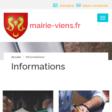
Panneau de gestion des cookies
Annuaire
Nous contacter
Menu
mairie-viens.fr
×
Accueil
Informations
Informations