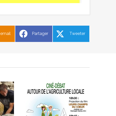
ierre
Ciné Débat sur l’agriculture
 email
Partager
Tweeter
locale
Publié le lundi 2 février 2026