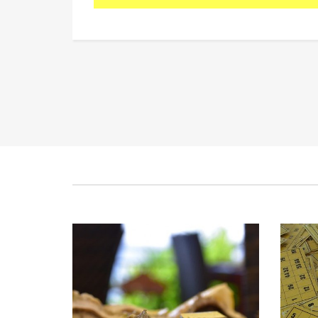
Dégustation d’huîtres de
Loto
Bretagne
P
Publié le mercredi 18 février 2026