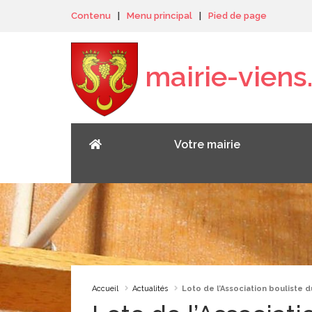
Panneau de gestion des cookies
Contenu
|
Menu principal
|
Pied de page
mairie-viens.
Votre mairie
Accueil
Actualités
Loto de l’Association bouliste 