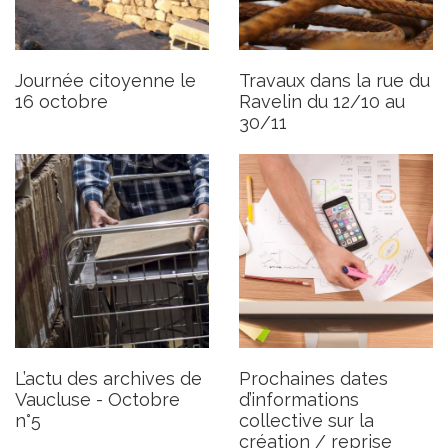
L’actu des archives de
Prochaines dates
Vaucluse - Octobre n°5
d’informations collective
sur la création / reprise
Publié le jeudi 7 octobre 2021
d’entreprise
Journée citoyenne le
Travaux dans la rue du
Publié le jeudi 7 octobre 2021
16 octobre
Ravelin du 12/10 au
30/11
L’actu des archives de
Prochaines dates
Vaucluse - Octobre
d’informations
n°5
collective sur la
création / reprise