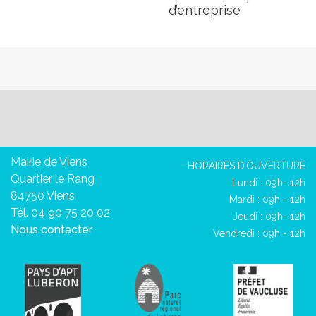
d’entreprise
Mairie de Viens
HORAIRES D’OUVERTURE
Quartier le Rang
Lundi : 09h- 12h
84750 Viens
Mardi : 09h - 12h
Tél. 04 90 75 20 02
Jeudi : 09h- 12h
Nous contacter
Vendredi : 09h - 12h