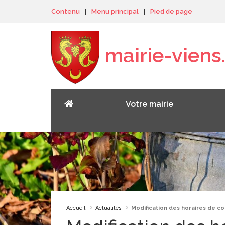
Panneau de gestion des cookies
Contenu
|
Menu principal
|
Pied de page
mairie-viens.
Votre mairie
Accueil
Actualités
Modification des horaires de c