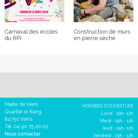
Carnaval des écoles
Construction de murs
du RPI
en pierre sèche
Mairie de Viens
HORAIRES D’OUVERTURE
Quartier le Rang
Lundi : 09h- 12h
84750 Viens
Mardi : 09h - 12h
Tél. 04 90 75 20 02
Jeudi : 09h- 12h
Nous contacter
Vendredi : 09h - 12h