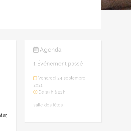
Agenda
1 Événement passé
Vendredi 24 septembre
2021
De 19 h à 21 h
salle des fêtes
ter,