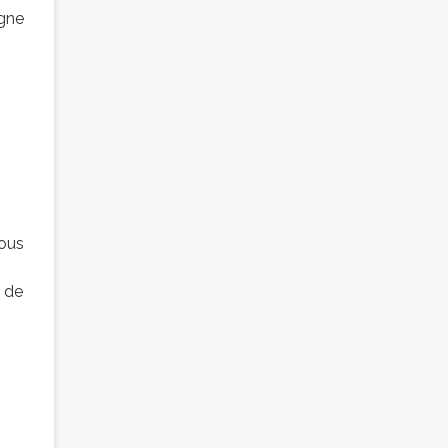
gne
ous
r de