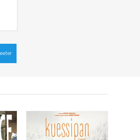
ul
Kuessipan (Cinéma)
eeter
Publié le mardi 7 septembre 2021
21
1