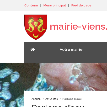
Panneau de gestion des cookies
Contenu
|
Menu principal
|
Pied de page
mairie-viens.
Votre mairie
Accueil
Actualités
Parlons d’eau