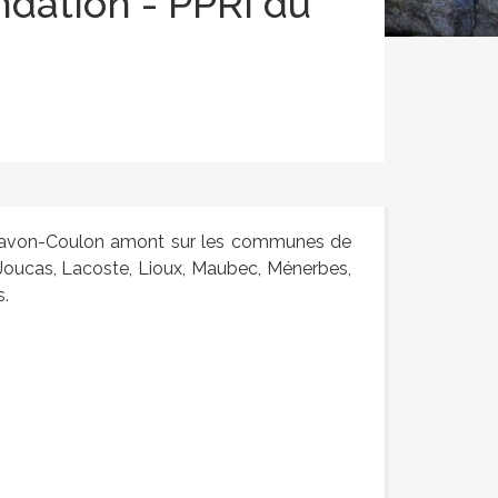
ndation - PPRI du
 Calavon-Coulon amont sur les communes de
 Joucas, Lacoste, Lioux, Maubec, Ménerbes,
s.