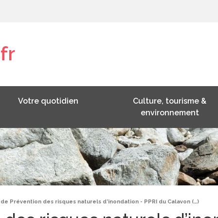
fr
Votre quotidien
Culture, tourisme &
environnement
 de Prévention des risques naturels d’inondation - PPRI du Calavon (…)