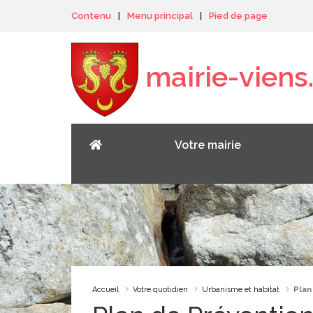
Panneau de gestion des cookies
Contenu
|
Menu principal
|
Pied de page
mairie-viens.
Votre mairie
Accueil
Votre quotidien
Urbanisme et habitat
Plan