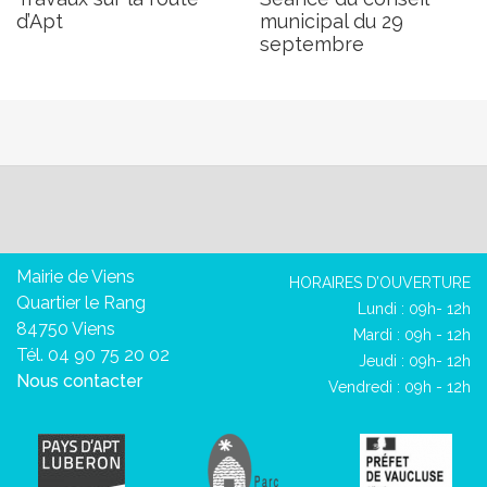
d’Apt
municipal du 29
septembre
Mairie de Viens
HORAIRES D’OUVERTURE
Quartier le Rang
Lundi : 09h- 12h
84750 Viens
Mardi : 09h - 12h
Tél. 04 90 75 20 02
Jeudi : 09h- 12h
Nous contacter
Vendredi : 09h - 12h