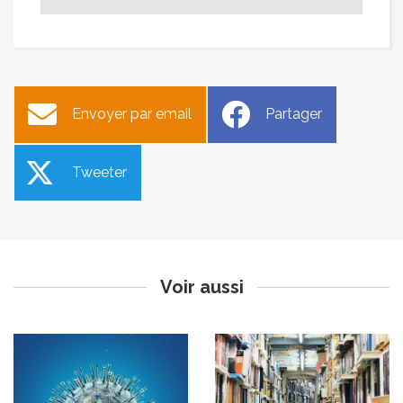
Envoyer par email
Partager
Tweeter
Covid 19 - Renforcement
La femme des steppes le
des mesures sanitaires
flic et l’œuf (Cinéma)
Publié le lundi 28 septembre 2020
Publié le jeudi 24 septembre 2020
Voir aussi