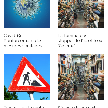
Travaux sur la route d’Apt
Séance du conseil
municipal du 29 septembre
Publié le jeudi 24 septembre 2020
Publié le mardi 22 septembre
Covid 19 -
La femme des
2020
Renforcement des
steppes le flic et l’œuf
mesures sanitaires
(Cinéma)
Travaux sur la route
Séance du conseil