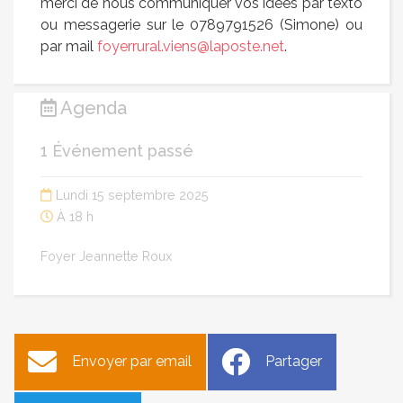
merci de nous communiquer vos idées par texto
ou messagerie sur le 0789791526 (Simone) ou
par mail
foyerrural.viens@laposte.net
.
Agenda
1 Événement passé
Lundi 15 septembre 2025
À 18 h
Foyer Jeannette Roux
Envoyer par email
Partager