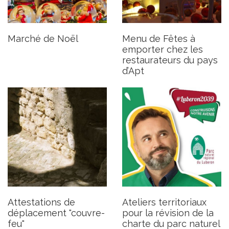
Attestations de
Ateliers territoriaux pour la
déplacement "couvre-feu"
révision de la charte du parc
naturel régional
Marché de Noël
Menu de Fêtes à
Publié le mardi 15 décembre 2020
emporter chez les
Publié le lundi 14 décembre 2020
restaurateurs du pays
d’Apt
Attestations de
Ateliers territoriaux
déplacement "couvre-
pour la révision de la
feu"
charte du parc naturel