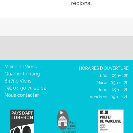
régional
Mairie de Viens
HORAIRES D’OUVERTURE
Quartier le Rang
Lundi : 09h- 12h
84750 Viens
Mardi : 09h - 12h
Tél. 04 90 75 20 02
Jeudi : 09h- 12h
Nous contacter
Vendredi : 09h - 12h