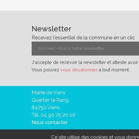
Newsletter
Recevez l'essentiel de la commune en un clic
J'accepte de recevoir la newsletter et atteste avoi
Vous pouvez
vous désabonner
à tout moment.
Mairie de Viens
Quartier le Rang
84750 Viens
Tél. 04 90 75 20 02
Nous contacter
Ce site utilise des cookies et vous don
Mention