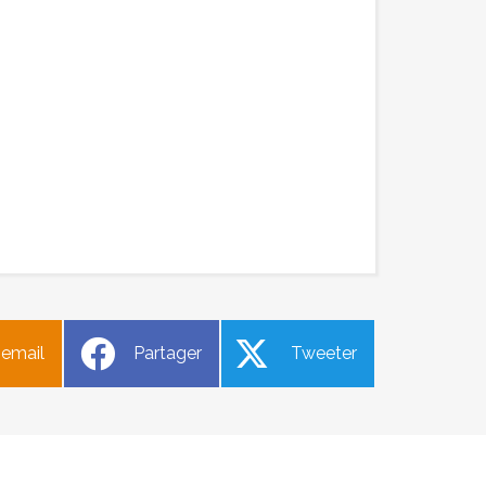
e
Délibérations du conseil
 email
Partager
Tweeter
municipal du 3 juin
4
Publié le jeudi 6 juin 2024