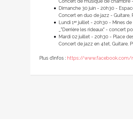
Concert de musique de chambre -
Dimanche 30 juin - 20h30 - Espace
Concert en duo de jazz - Guitare, 
Lundi 1ᵉʳ juillet - 20h30 - Mines d
_"Derrière les rideaux" - concert p
Mardi 02 juillet - 20h30 - Place 
Concert de jazz en 4tet, Guitare, 
Plus d’infos :
https://www.facebook.com/
Vide grenier de l’Association
Pert
bouliste du Calavon
Publié le mardi 18 juin 2024