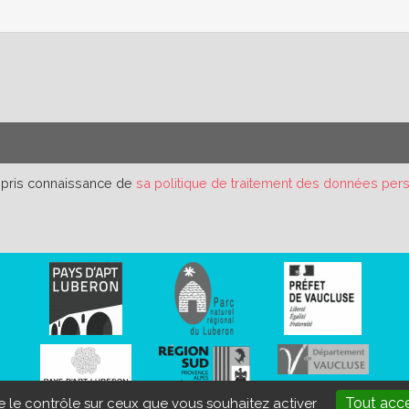
r pris connaissance de
sa politique de traitement des données per
Tout acc
ne le contrôle sur ceux que vous souhaitez activer
s légales
Données personnelles
Aide et accessibilité
Plan d