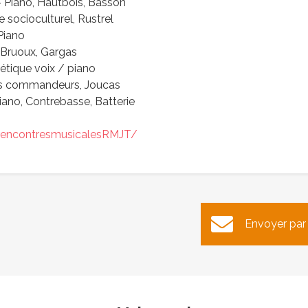
 Piano, Hautbois, Basson
 socioculturel, Rustrel
Piano
e Bruoux, Gargas
oétique voix / piano
des commandeurs, Joucas
Piano, Contrebasse, Batterie
rencontresmusicalesRMJT/
urbation de l’alimentation
Passage de la flamm
Envoyer par
d’eau potable
olympique
Publié le mardi 18 juin 2024
Publié le vendredi 14 juin 202