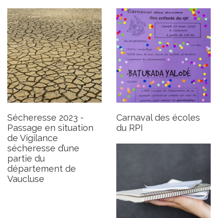
Inscription centre de loisirs
pour les vacances scolaires
d’avril
Publié le jeudi 9 mars 2023
Sécheresse 2023 -
Carnaval des écoles
Passage en situation
du RPI
de Vigilance
sécheresse d’une
partie du
département de
Vaucluse