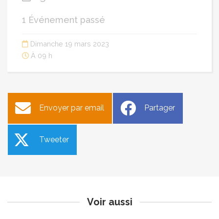
1 Événement passé
Dimanche 19 mars 2023
À 09 h
Envoyer par email
Partager
Tweeter
Sécheresse 2023 - Passage
Carnaval des écoles du RPI
en situation de Vigilance
Publié le lundi 13 mars 2023
sécheresse d’une partie du
département de Vaucluse
Publié le jeudi 16 mars 2023
Voir aussi