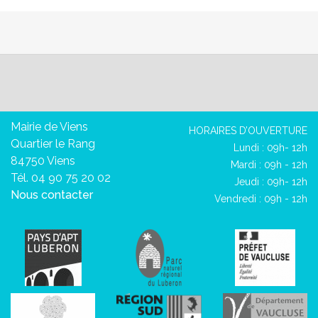
Mairie de Viens
HORAIRES D’OUVERTURE
Quartier le Rang
Lundi : 09h- 12h
84750 Viens
Mardi : 09h - 12h
Tél. 04 90 75 20 02
Jeudi : 09h- 12h
Nous contacter
Vendredi : 09h - 12h