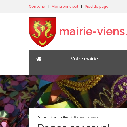
Panneau de gestion des cookies
Contenu
|
Menu principal
|
Pied de page
mairie-viens.
Votre mairie
Accueil
Actualités
Repas carnaval