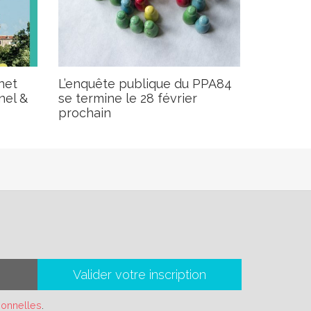
net
L’enquête publique du PPA84
nel &
se termine le 28 février
prochain
Valider votre inscription
sonnelles
.