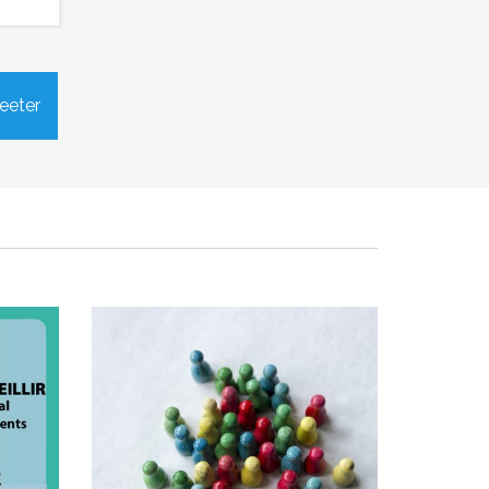
net
L’enquête publique du PPA84
eeter
el &
se termine le 28 février
prochain
5
Publié le vendredi 21 février 2025