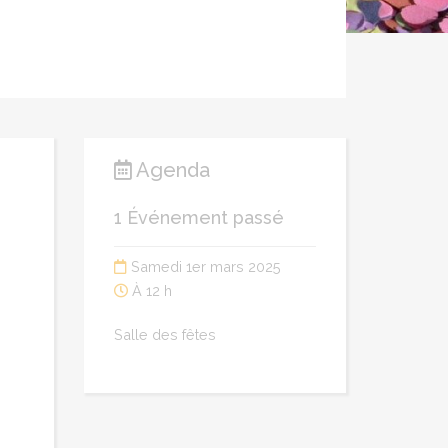
Agenda
1 Événement passé
Samedi 1er mars 2025
À 12 h
Salle des fêtes