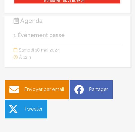
Agenda
1 Événement passé
Samedi 18 mai 2024
À 12 h
Envoyer par email
Partager
Tweeter
Séance du conseil
Construction de murs en
municipal du 3 juin
pierre sèche