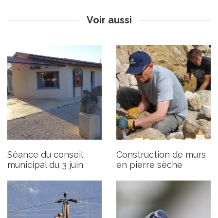
Publié le jeudi 30 mai 2024
Publié le lundi 13 mai 2024
Voir aussi
Coupures de courant pour
Sorties et Animations pour
travaux
l’Atlas Biodiversité
Publié le lundi 6 mai 2024
Publié le jeudi 2 mai 2024
Mis à jour le 6 juin 2024
Séance du conseil
Construction de murs
municipal du 3 juin
en pierre sèche