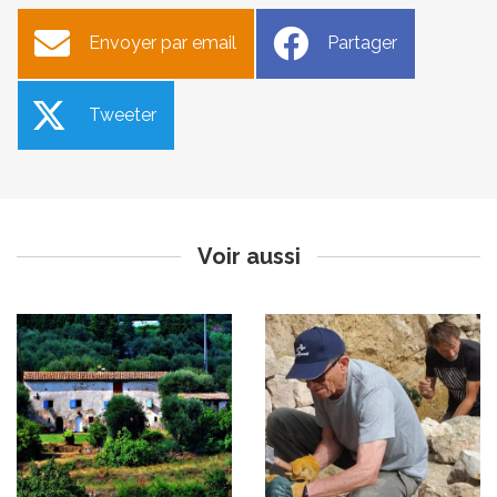
Envoyer par email
Partager
Tweeter
Les Obligations Légales de
Construction de murs en
Débroussaillement (OLD)
pierre sèche
Publié le mardi 13 janvier 2026
Publié le mardi 13 janvier 2026
Mis à jour le 10 avril 2026
Voir aussi
Lady Nazca (Cinéma)