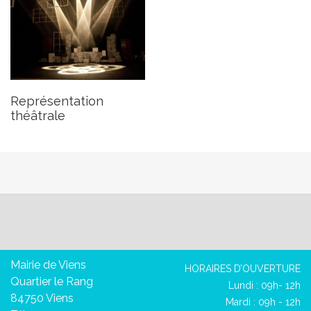
Représentation
théâtrale
Mairie de Viens
HORAIRES D’OUVERTURE
Quartier le Rang
Lundi : 09h- 12h
84750 Viens
Mardi : 09h - 12h