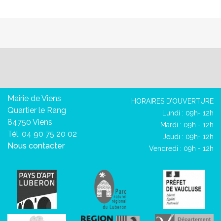
Mairie de Viens
HORAIRES D’OUVERTURE
Quartier le Rang
Lundi : 09h- 12h
84750 Viens
Mardi : 09h - 12h
Tél. 04 90 75 20 02
Jeudi : 09h- 12h
Nous contacter
Vendredi : 09h - 12h