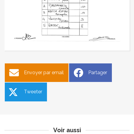
Envoyer par email
Partager
Tweeter
Point d’apport volontaire
Délibérations du conseil
opérationnel route d’Apt
municipal du 7 octobre
Publié le vendredi 11 octobre 2024
Publié le jeudi 10 octobre 2024
Voir aussi