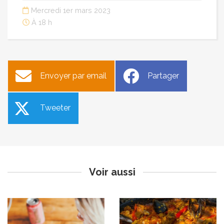
Mercredi 1er mars 2023
À 18 h
Envoyer par email
Partager
Tweeter
Boite mail de la mairie
Paëlla de l’Association
opérationnelle
bouliste du Calavon
Publié le vendredi 3 mars 2023
Publié le vendredi 3 mars 2023
Mis à jour le 16 mars 2023
Voir aussi