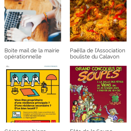
Gérer mes biens
Fête de la Soupe
immobiliers : un nouveau
Publié le jeudi 16 février 2023
service en ligne pour les
usagers propriétaires
Publié le lundi 20 février 2023
Boite mail de la mairie
Paëlla de l’Association
opérationnelle
bouliste du Calavon