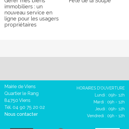
Gérer mes biens
Fête de la Soupe
immobiliers : un
nouveau service en
ligne pour les usagers
propriétaires
Mairie de Viens
HORAIRES D’OUVERTURE
Quartier le Rang
Lundi : 09h- 12h
84750 Viens
Mardi : 09h - 12h
Tél. 04 90 75 20 02
Jeudi : 09h- 12h
Nous contacter
Vendredi : 09h - 12h