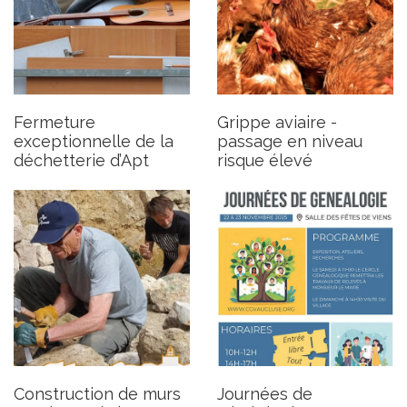
Construction de murs en
Journées de généalogie
pierre sèche
Publié le vendredi 7 novembre
Publié le vendredi 14 novembre
2025
Fermeture
Grippe aviaire -
2025
exceptionnelle de la
passage en niveau
déchetterie d’Apt
risque élevé
Construction de murs
Journées de