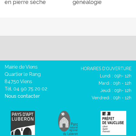
en pierre sèche
généalogie
Mairie de Viens
HORAIRES D’OUVERTURE
Quartier le Rang
Lundi : 09h- 12h
84750 Viens
Mardi : 09h - 12h
Tél. 04 90 75 20 02
Jeudi : 09h- 12h
Nous contacter
Vendredi : 09h - 12h