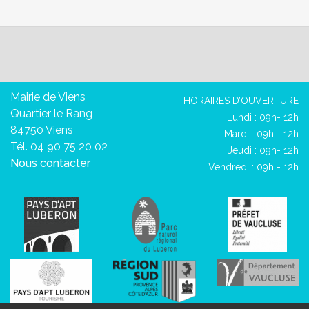
Mairie de Viens
HORAIRES D’OUVERTURE
Quartier le Rang
Lundi : 09h- 12h
84750 Viens
Mardi : 09h - 12h
Tél. 04 90 75 20 02
Jeudi : 09h- 12h
Nous contacter
Vendredi : 09h - 12h