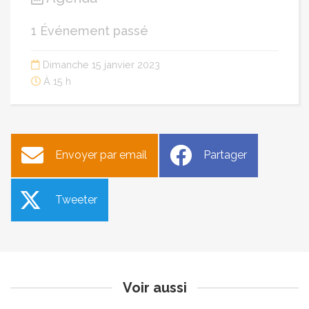
1 Événement passé
Dimanche 15 janvier 2023
À 15 h
Envoyer par email
Partager
Tweeter
Devinez qui ? [Théâtre]
Lectures provençales
Publié le jeudi 22 décembre 2022
Publié le jeudi 22 décembre 2022
Voir aussi