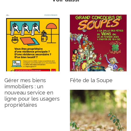
Sécheresse 2022 -
Calamités agricoles pour
perte de récolte sur prairies
et parcours
Publié le jeudi 9 février 2023
Gérer mes biens
Fête de la Soupe
immobiliers : un
nouveau service en
ligne pour les usagers
propriétaires