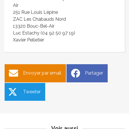
Air
251 Rue Louis Lépine
ZAC Les Chabauds Nord
13320 Bouc-Bel-Air
Luc Estachy (04 92 50 97 19)
Xavier Pelletier
Envoyer par email
Partager
Tweeter
Gérer mes biens
Fête de la Soupe
immobiliers : un nouveau
Publié le jeudi 16 février 2023
service en ligne pour les
usagers propriétaires
Publié le lundi 20 février 2023
Voir aussi