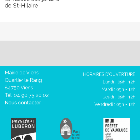
de St-Hilaire
Mairie de Viens
HORAIRES D’OUVERTURE
Quartier le Rang
Lundi : 09h- 12h
84750 Viens
Mardi : 09h - 12h
Tél. 04 90 75 20 02
Jeudi : 09h- 12h
Nous contacter
Vendredi : 09h - 12h