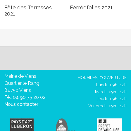
Fête des Terrasses
Ferréofolies 2021
2021
Mairie de Viens
HORAIRES D’OUVERTURE
Quartier le Rang
Lundi : 09h- 12h
84750 Viens
Mardi : 09h - 12h
Tél. 04 90 75 20 02
Jeudi : 09h- 12h
Nous contacter
Vendredi : 09h - 12h