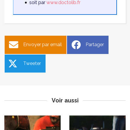
soit par
www.doctolib.fr
Envoyer par email
Partager
Tweeter
Concert des vendredis
Activités de l’association
bouliste du Calavon
Publié le vendredi 2 juillet 2021
Publié le jeudi 1er juillet 2021
Voir aussi