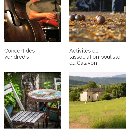
Fête des Terrasses 2021
Ferréofolies 2021
Publié le mardi 29 juin 2021
Publié le mardi 29 juin 2021
Concert des
Activités de
vendredis
l’association bouliste
du Calavon