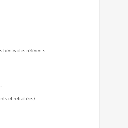
nos bénévoles référents
..
ts et retraitées)