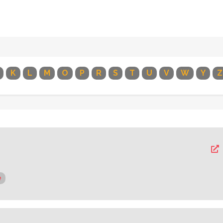
K
L
M
O
P
R
S
T
U
V
W
Y
Z
e