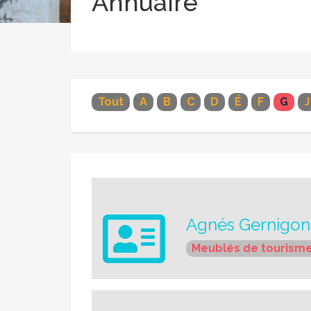
Annuaire
Tout
A
B
C
D
É
F
G
J
Agnés Gernigon
Meublés de tourism