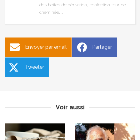
des boites de dérivation, confection tour de
cheminée, …
Envoyer par email
Partager
Tweeter
Circulation interdite rue du
Hommage à Serge Bec
Ravelin le 10 mars 2021
Publié le mardi 2 mars 2021
Publié le lundi 8 mars 2021
Voir aussi