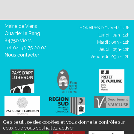
Mairie de Viens
HORAIRES D’OUVERTURE
Quartier le Rang
Lundi : 09h- 12h
84750 Viens
Mardi : 09h - 12h
Tél. 04 90 75 20 02
Jeudi : 09h- 12h
Nous contacter
Vendredi : 09h - 12h
Mentions légales
Données personnelles
Aide et
Ce site utilise des cookies et vous donne le contrôle sur
ceux que vous souhaitez activer
accessibilité
Plan de site