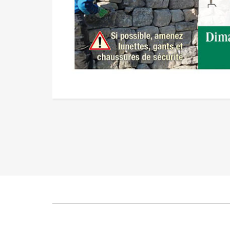
Survol hélicoptères basse
Ferm
hauteur
Publié le lundi 9 décembre 2024
P
Mis à jour le 6 janvier 2025