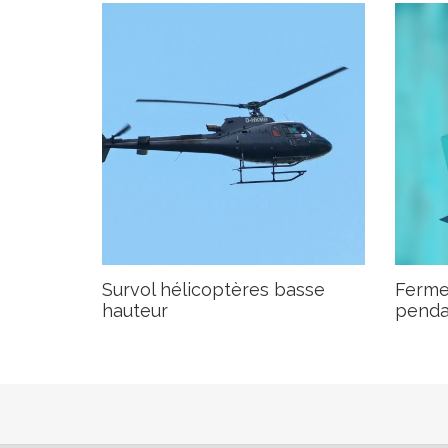
Survol hélicoptères basse
Fermet
hauteur
penda