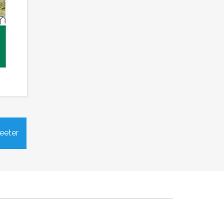
il
Les horaires & propositions des
eeter
bre
produits vendus à l’Epicerie de
Viens
2024
Publié le jeudi 21 novembre 2024