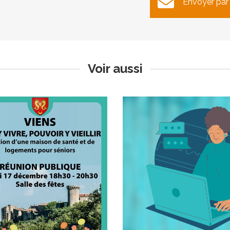
Envoyer par
tion d’une maison de santé
les fêtes
de logements pour sénior
Publié le lundi 9 décembre 20
ublié le lundi 9 décembre 2024
Voir aussi