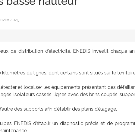
s basse hauteur
anvier 2025
eaux de distribution d’électricité, ENEDIS investit chaque a
omètres de lignes, dont certains sont situés sur le territoi
étecter et localiser les équipements présentant des défaillanc
s, isolateurs cassés, lignes avec des brins coupés, suppo
’autre des supports afin d’établir des plans d’élagage.
quipes ENEDIS d’établir un diagnostic précis et de progra
 maintenance.