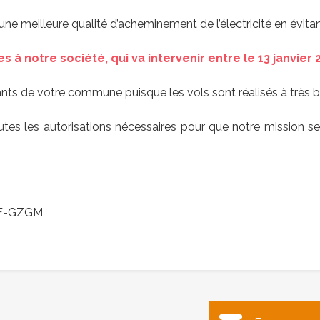
une meilleure qualité d’acheminement de l’électricité en évita
 à notre société, qui va intervenir entre le 13 janvier 2
nts de votre commune puisque les vols sont réalisés à très b
tes les autorisations nécessaires pour que notre mission se
u F-GZGM
ertation citoyenne sur la
Fermeture de la mairie pe