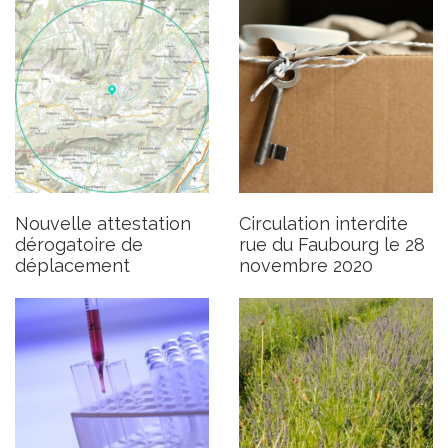
Opération de dépistage par
Déconfinement progressif à
tests antigéniques à
partir du samedi 28
Gargas
novembre
Nouvelle attestation
Circulation interdite
Publié le jeudi 26 novembre 2020
Publié le mercredi 25 novembre
2020
dérogatoire de
rue du Faubourg le 28
déplacement
novembre 2020