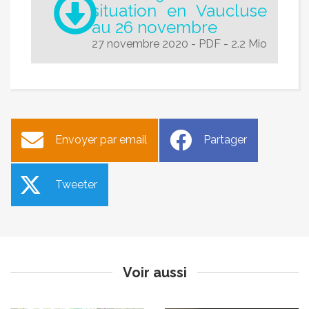
situation en Vaucluse
au 26 novembre
27 novembre 2020
-
PDF
-
2.2 Mio
Envoyer par email
Partager
Tweeter
Nouvelle attestation
Circulation interdite rue du
dérogatoire de
Faubourg le 28 novembre
déplacement
2020
Publié le samedi 28 novembre
Publié le vendredi 27 novembre
2020
2020
Voir aussi