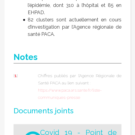
l’épidémie, dont 310 à l’hôpital et 85 en
EHPAD.
82 clusters sont actuellement en cours
d’investigation par l’Agence régionale de
santé PACA.
Notes
[
1
]
Chiffres publiés par l’Agence Régionale de
Santé PACA au lien suivant :
https://www.paca.ars.sante.fr/liste-
communiques-presse
Documents joints
Covid 19 - Point de