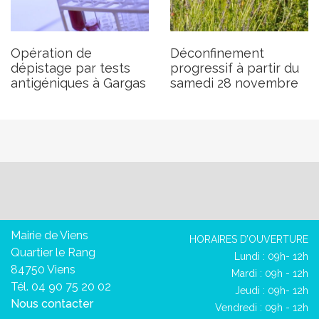
Opération de
Déconfinement
dépistage par tests
progressif à partir du
antigéniques à Gargas
samedi 28 novembre
Mairie de Viens
HORAIRES D’OUVERTURE
Quartier le Rang
Lundi : 09h- 12h
84750 Viens
Mardi : 09h - 12h
Tél. 04 90 75 20 02
Jeudi : 09h- 12h
Nous contacter
Vendredi : 09h - 12h